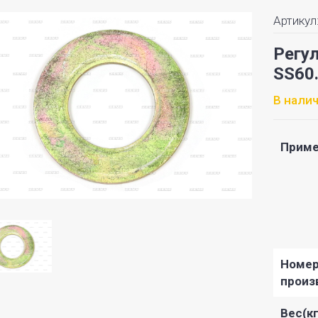
Артикул
Регу
SS60
В нали
Приме
Номе
произ
Вес(кг