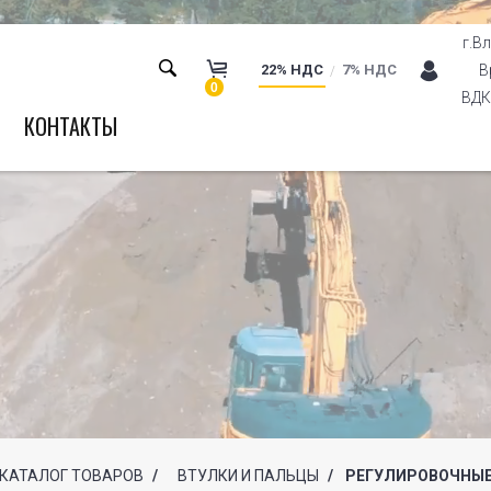
г.В
22% НДС
7% НДС
В
0
ВДК 
КОНТАКТЫ
КАТАЛОГ ТОВАРОВ
/
ВТУЛКИ И ПАЛЬЦЫ
/
РЕГУЛИРОВОЧНЫЕ