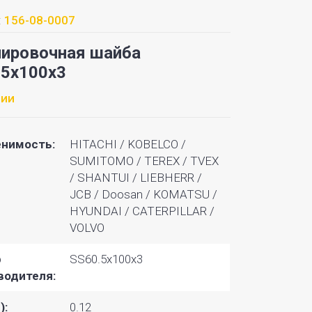
:
156-08-0007
лировочная шайба
.5x100x3
чии
нимость:
HITACHI / KOBELCO / SUMITOMO / TEREX / TVEX / SHANTUI / LIEBHERR / JCB / Doosan / KOMATSU / HYUNDAI
р
SS60.5x100x3
водителя:
):
0.12