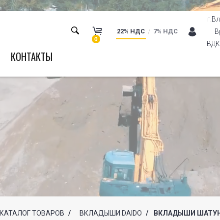
г.В
22% НДС
7% НДС
В
0
ВДК 
КОНТАКТЫ
КАТАЛОГ ТОВАРОВ
/
ВКЛАДЫШИ DAIDO
/
ВКЛАДЫШИ ШАТУНН