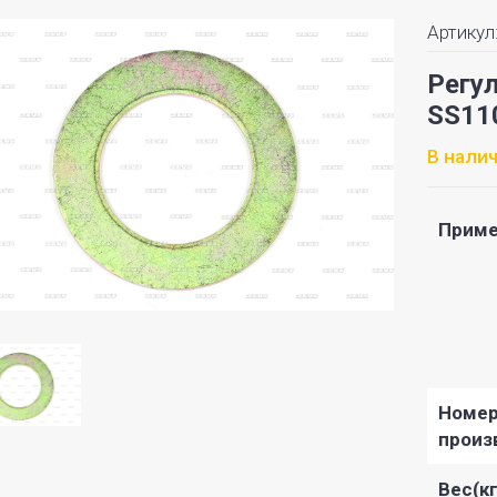
Артикул
Регу
SS11
В нали
Приме
Номе
произ
Вес(кг