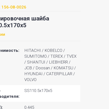
:
156-08-0026
лировочная шайба
0.5x170x5
чии
нимость:
HITACHI / KOBELCO / SUMITOMO / TEREX / TVEX / SHANTUI / LIEBHERR / JCB / Doosan / KOMATSU / HYUNDAI
р
SS110.5x170x5
водителя:
):
0.445