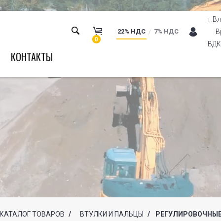
г.В
22% НДС
7% НДС
В
0
ВДК 
КОНТАКТЫ
КАТАЛОГ ТОВАРОВ
/
ВТУЛКИ И ПАЛЬЦЫ
/
РЕГУЛИРОВОЧНЫЕ