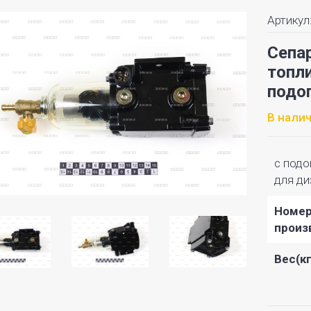
Артикул
Сепа
топли
подо
В нали
с подо
для ди
Номе
произ
Вес(кг