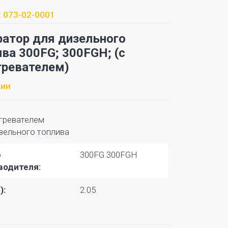
:
073-02-0001
ратор для дизельного
ва 300FG; 300FGH; (с
гревателем)
чии
гревателем
зельного топлива
р
300FG 300FGH
водителя:
):
2.05