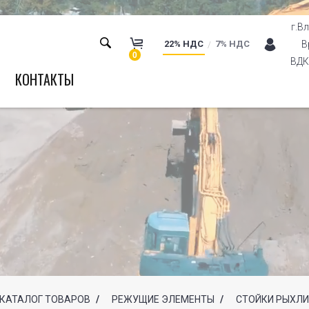
г.В
22% НДС
7% НДС
В
0
ВДК 
КОНТАКТЫ
КАТАЛОГ ТОВАРОВ
/
РЕЖУЩИЕ ЭЛЕМЕНТЫ
/
СТОЙКИ РЫХЛИ