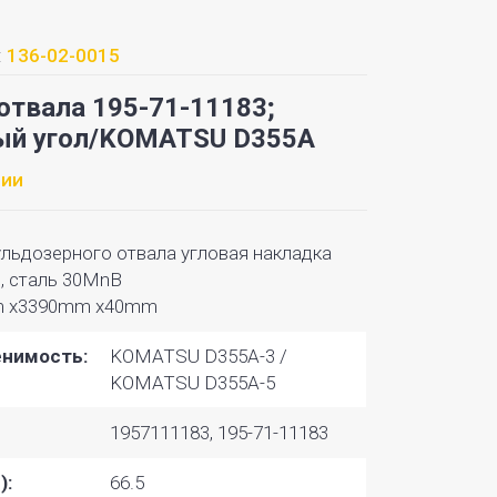
:
136-02-0015
отвала 195-71-11183;
ый угол/KOMATSU D355A
чии
льдозерного отвала угловая накладка
, сталь 30MnB
 x3390mm x40mm
нимость:
KOMATSU D355A-3 /
KOMATSU D355A-5
1957111183, 195-71-11183
):
66.5