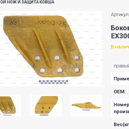
ОЙ НОЖ И ЗАЩИТА КОВША
Артикул
Боко
EX30
В нали
правы
Приме
OEM:
Номе
произ
Вес(кг