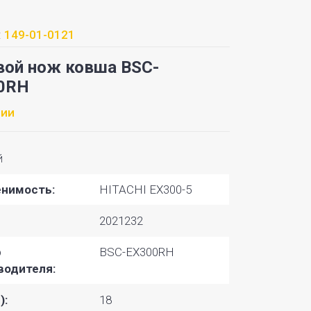
:
149-01-0121
вой нож ковша BSC-
0RH
чии
й
нимость:
HITACHI EX300-5
2021232
р
BSC-EX300RH
водителя:
):
18