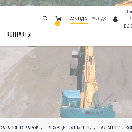
г.В
22% НДС
7% НДС
В
0
ВДК 
КОНТАКТЫ
КАТАЛОГ ТОВАРОВ
/
РЕЖУЩИЕ ЭЛЕМЕНТЫ
/
АДАПТЕРЫ, КО