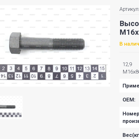
Артикул
Высо
M16x
В нали
12,9
M16x80
Приме
OEM:
Номе
произ
Вес(кг