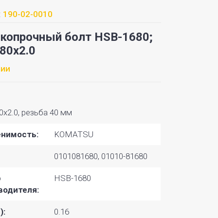
:
190-02-0010
копрочный болт HSB-1680;
80x2.0
чии
x2.0, резьба 40 мм
нимость:
KOMATSU
0101081680, 01010-81680
р
HSB-1680
водителя:
):
0.16