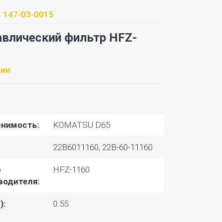
:
147-03-0015
авлический фильтр HFZ-
чии
нимость:
KOMATSU D65
22B6011160, 22B-60-11160
р
HFZ-1160
водителя:
):
0.55