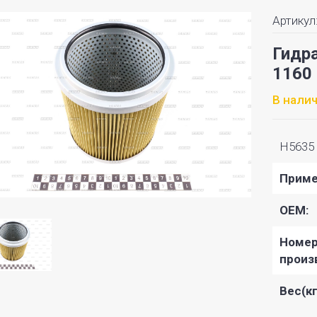
Артикул
Гидр
1160
В нали
H5635
Приме
OEM:
Номе
произ
Вес(кг