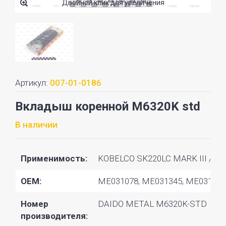
Двойной клик для увеличения
Артикул:
007-01-0186
Вкладыш коренной M6320K std
В наличии
Применимость:
KOBELCO SK220LC MARK III / FU
OEM:
ME031078, ME031345, ME031525
Номер
DAIDO METAL M6320K-STD
производителя: