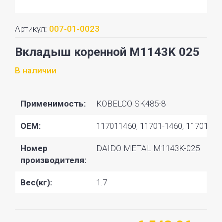
Артикул:
007-01-0023
Вкладыш коренной M1143K 025
В наличии
Применимость:
KOBELCO SK485-8
OEM:
117011460, 11701-1460, 11701147
Номер
DAIDO METAL M1143K-025
производителя:
Вес(кг):
1.7