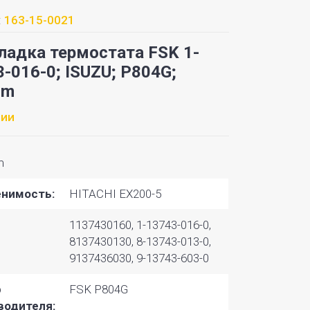
:
163-15-0021
ладка термостата FSK 1-
-016-0; ISUZU; P804G;
mm
чии
m
нимость:
HITACHI EX200-5
1137430160, 1-13743-016-0,
8137430130, 8-13743-013-0,
9137436030, 9-13743-603-0
р
FSK P804G
водителя: