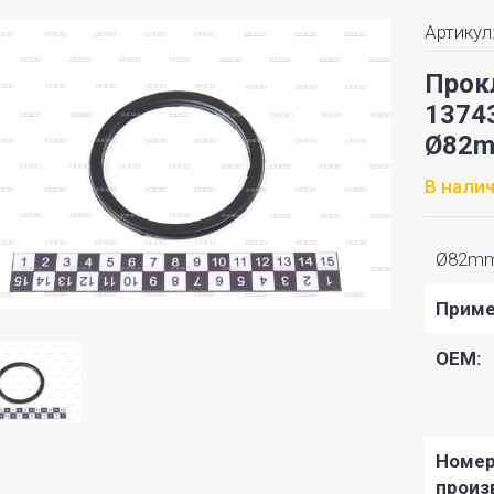
Артикул
Прок
13743
Ø82
В нали
Ø82m
Приме
OEM:
Номе
произ