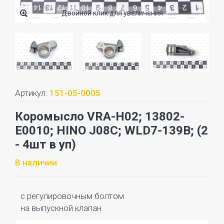
Двойной клик для увеличения
Артикул:
151-05-0005
Коромысло VRA-H02; 13802-
E0010; HINO J08C; WLD7-139B; (2
- 4шт в уп)
В наличии
с регулировочным болтом
на выпускной клапан