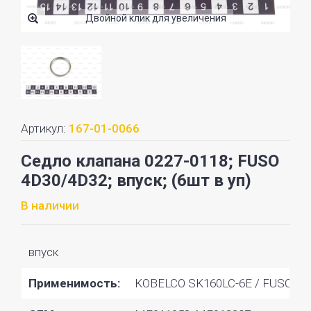
Двойной клик для увеличения
Артикул:
167-01-0066
Седло клапана 0227-0118; FUSO
4D30/4D32; впуск; (6шт в уп)
В наличии
впуск
Применимость:
KOBELCO SK160LC-6E / FUSO 4D