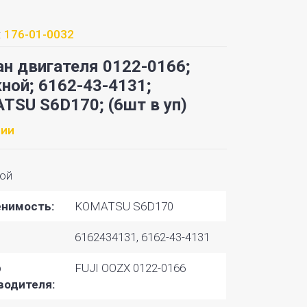
:
176-01-0032
ан двигателя 0122-0166;
ной; 6162-43-4131;
TSU S6D170; (6шт в уп)
чии
ной
нимость:
KOMATSU S6D170
6162434131, 6162-43-4131
р
FUJI OOZX 0122-0166
водителя: