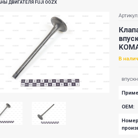
НЫ ДВИГАТЕЛЯ FUJI OOZX
Артикул
Клап
впуск
KOMA
В нали
впуск
Приме
OEM:
Номе
произ