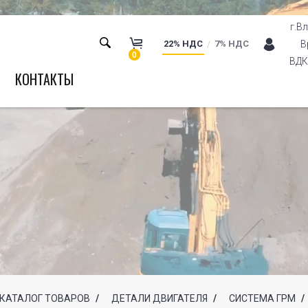
г.В
22% НДС
7% НДС
В
0
ВДК 
КОНТАКТЫ
КАТАЛОГ ТОВАРОВ
/
ДЕТАЛИ ДВИГАТЕЛЯ
/
СИСТЕМА ГРМ
/