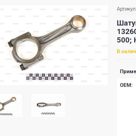
Артикул
Шату
13260
500;
В нали
Приме
OEM: