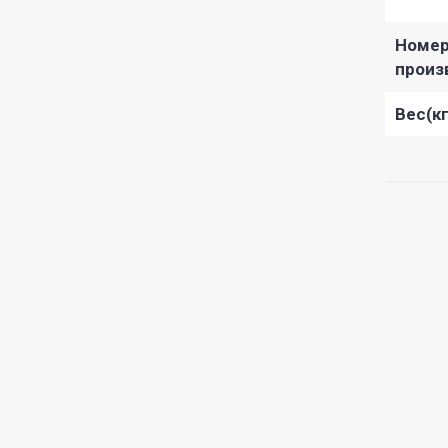
Номе
произ
Вес(кг