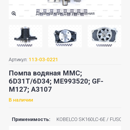
Двойной клик для увеличения
Артикул:
113-03-0221
Помпа водяная MMC;
6D31T/6D34; ME993520; GF-
M127; A3107
В наличии
Применимость:
KOBELCO SK160LC-6E / FUSO 6D