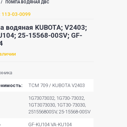
/
ПОМПА ВОДЯНАЯ ДВС
:
113-03-0099
а водяная KUBOTA; V2403;
U104; 25-15568-00SV; GF-
4
наличии
хника
нимость:
TCM 709 / KUBOTA V2403
1G73073032, 1G730-73032,
1GT3073030, 1GT30-73030,
251556800SV, 25-15568-00SV
р
GF-KU104 VA-KU104