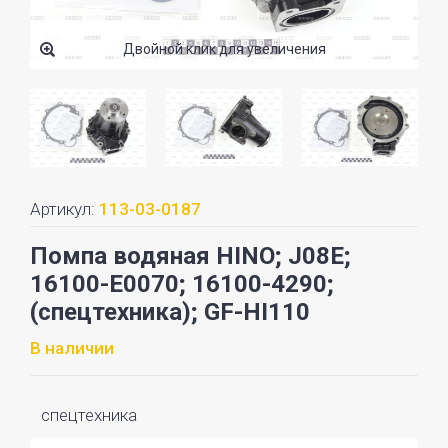
Двойной клик для увеличения
Артикул:
113-03-0187
Помпа водяная HINO; J08E;
16100-E0070; 16100-4290;
(спецтехника); GF-HI110
В наличии
спецтехника